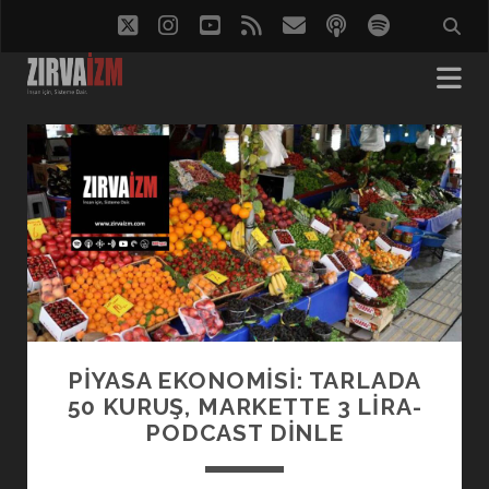
twitter
instagram
youtube
rss
eposta
podcast
spotify
Zırvaizm
-
Türkçe
Podcast
Yazılar
PİYASA EKONOMİSİ: TARLADA
50 KURUŞ, MARKETTE 3 LİRA-
PODCAST DINLE