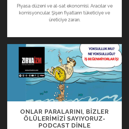
Piyasa düzeni ve al-sat ekonomisi. Aracılar ve
komisyoncular. Şişen fiyatların tüketiciye ve
üreticiye zararı.
ONLAR PARALARINI, BİZLER
ÖLÜLERİMİZİ SAYIYORUZ-
PODCAST DINLE