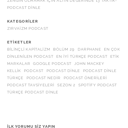
ZENGİN OLMAMAK İÇİN ALTIN DEĞERİNDE 13 TAKTİK-
PODCAST DINLE
KATEGORILER
ZIRVAIZM PODCAST
ETIKETLER
BILINÇLI KAPITALIZM
BÖLÜM 29
DARPHANE
EN ÇOK
DINLENILEN PODCAST
EN IYI TÜRKÇE PODCAST
ETIK
MARKALAR
GOOGLE PODCAST
JOHN MACKEY
KELLIK
PODCAST
PODCAST DINLE
PODCAST DINLE
TÜRKÇE
PODCAST NEDIR
PODCAST ÖNERILERI
PODCAST TAVSIYELERI
SEZON 2
SPOTIFY PODCAST
TÜRKÇE PODCAST DINLE
İLK YORUMU SIZ YAPIN