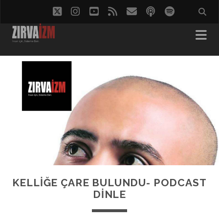
twitter
instagram
youtube
rss
eposta
podcast
spotify
KELLİĞE ÇARE BULUNDU- PODCAST
DINLE