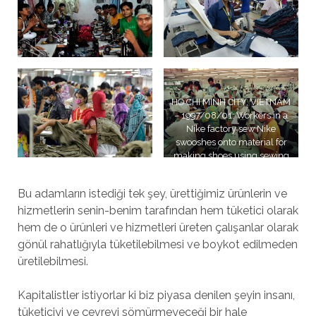
HO CHI MINH CITY, VIETNAM
– 1997/08/01: Workers in a
Nike factory sew Nike
swooshes onto material for
making shoes using sewing
machines.. (Photo by Peter
Charlesworth/LightRocket
Bu adamların istediği tek şey, ürettiğimiz ürünlerin ve
via Getty Images)
hizmetlerin senin-benim tarafından hem tüketici olarak
hem de o ürünleri ve hizmetleri üreten çalışanlar olarak
gönül rahatlığıyla tüketilebilmesi ve boykot edilmeden
üretilebilmesi.
Kapitalistler istiyorlar ki biz piyasa denilen şeyin insanı,
tüketiciyi ve çevreyi sömürmeyeceği bir hale