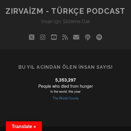
ZIRVAIZM - TÜRKÇE PODCAST
İnsan için, Sisteme Dair
twitter
instagram
youtube
rss
eposta
podcast
spotify
BU YIL ACINDAN ÖLEN İNSAN SAYISI
Translate »