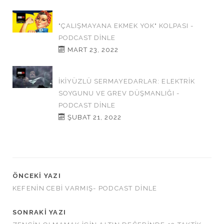
"ÇALIŞMAYANA EKMEK YOK" KOLPASI -
PODCAST DINLE
MART 23, 2022
İKİYÜZLÜ SERMAYEDARLAR: ELEKTRİK
SOYGUNU VE GREV DÜŞMANLIĞI -
PODCAST DINLE
ŞUBAT 21, 2022
ÖNCEKI YAZI
KEFENİN CEBİ VARMIŞ- PODCAST DINLE
SONRAKI YAZI