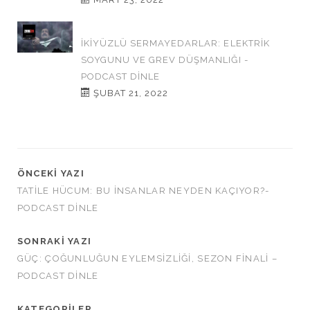
İKİYÜZLÜ SERMAYEDARLAR: ELEKTRİK
SOYGUNU VE GREV DÜŞMANLIĞI -
PODCAST DINLE
ŞUBAT 21, 2022
ÖNCEKI YAZI
TATİLE HÜCUM: BU İNSANLAR NEYDEN KAÇIYOR?-
PODCAST DINLE
SONRAKI YAZI
GÜÇ: ÇOĞUNLUĞUN EYLEMSİZLİĞİ, SEZON FİNALİ –
PODCAST DINLE
KATEGORILER