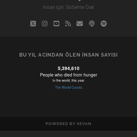
İnsan için, Sisteme Dair
twitter
instagram
youtube
rss
eposta
podcast
spotify
BU YIL ACINDAN ÖLEN İNSAN SAYISI
POWERED BY SEVAN