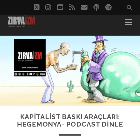
twitter
instagram
youtube
rss
eposta
podcast
spotify
KAPİTALİST BASKI ARAÇLARI:
HEGEMONYA- PODCAST DINLE