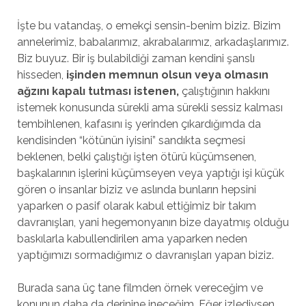
İşte bu vatandaş, o emekçi sensin-benim biziz. Bizim
annelerimiz, babalarımız, akrabalarımız, arkadaşlarımız.
Biz buyuz. Bir iş bulabildiği zaman kendini şanslı
hisseden,
işinden memnun olsun veya olmasın
ağzını kapalı tutması istenen,
çalıştığının hakkını
istemek konusunda sürekli ama sürekli sessiz kalması
tembihlenen, kafasını iş yerinden çıkardığımda da
kendisinden “kötünün iyisini” sandıkta seçmesi
beklenen, belki çalıştığı işten ötürü küçümsenen,
başkalarının işlerini küçümseyen veya yaptığı işi küçük
gören o insanlar biziz ve aslında bunların hepsini
yaparken o pasif olarak kabul ettiğimiz bir takım
davranışları, yani hegemonyanın bize dayatmış olduğu
baskılarla kabullendirilen ama yaparken neden
yaptığımızı sormadığımız o davranışları yapan biziz.
Burada sana üç tane filmden örnek vereceğim ve
konunun daha da derinine ineceğim. Eğer izlediysen