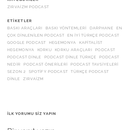
ZIRVAIZM PODCAST
ETIKETLER
BASKI ARAÇLARI
BASKI YÖNTEMLERI
DARPHANE
EN
ÇOK DINLENILEN PODCAST
EN IYI TÜRKÇE PODCAST
GOOGLE PODCAST
HEGEMONYA
KAPITALIST
HEGEMONYA
KORKU
KORKU ARAÇLARI
PODCAST
PODCAST DINLE
PODCAST DINLE TÜRKÇE
PODCAST
NEDIR
PODCAST ÖNERILERI
PODCAST TAVSIYELERI
SEZON 2
SPOTIFY PODCAST
TÜRKÇE PODCAST
DINLE
ZIRVAIZM
İLK YORUMU SIZ YAPIN