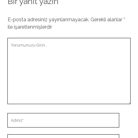
Bir yanıt yazın
E-posta adresiniz yayınlanmayacak.
Gerekli alanlar
*
ile işaretlenmişlerdir
Yorumunuz
Adınız
E-