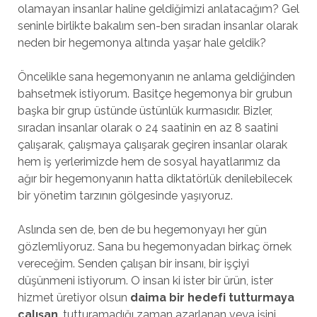
olamayan insanlar haline geldiğimizi anlatacağım? Gel
seninle birlikte bakalım sen-ben sıradan insanlar olarak
neden bir hegemonya altında yaşar hale geldik?
Öncelikle sana hegemonyanın ne anlama geldiğinden
bahsetmek istiyorum. Basitçe hegemonya bir grubun
başka bir grup üstünde üstünlük kurmasıdır. Bizler,
sıradan insanlar olarak o 24 saatinin en az 8 saatini
çalışarak, çalışmaya çalışarak geçiren insanlar olarak
hem iş yerlerimizde hem de sosyal hayatlarımız da
ağır bir hegemonyanın hatta diktatörlük denilebilecek
bir yönetim tarzının gölgesinde yaşıyoruz.
Aslında sen de, ben de bu hegemonyayı her gün
gözlemliyoruz. Sana bu hegemonyadan birkaç örnek
vereceğim. Senden çalışan bir insanı, bir işçiyi
düşünmeni istiyorum. O insan ki ister bir ürün, ister
hizmet üretiyor olsun
daima bir hedefi tutturmaya
çalışan
, tutturamadığı zaman azarlanan veya işini