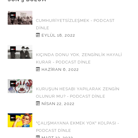
CUMHURİYETSİZLEŞMEK - PODCAST
DINLE
EYLÜL 18, 2022
KIÇINDA DONU YOK, ZENGİNLİK HAYALİ
KURAR - PODCAST DINLE
HAZIRAN 6, 2022
KURUŞUN HESABI YAPILARAK ZENGİN
OLUNUR MU? - PODCAST DINLE
NISAN 22, 2022
"ÇALIŞMAYANA EKMEK YOK" KOLPASI -
PODCAST DINLE
MART 23, 2022