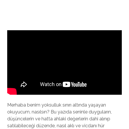
Merhaba benim yoksulluk sınırı altında yaşayan
okuyucum, nasılsın? Bu yazıda seninle duyguların,
düşüncelerin ve hatta ahlaki değerlerin dahi alınıp
satılabileceği düzende, nasıl aklı ve vicdanı hür