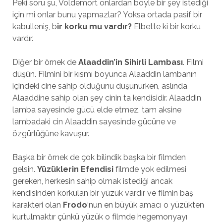
Peki soru şu, Voldemort onlardan böyle bir şey istediği
için mi onlar bunu yapmazlar? Yoksa ortada pasif bir
kabulleniş, b
ir korku mu vardır?
Elbette ki bir korku
vardır.
Diğer bir örnek de
Alaaddin’in Sihirli Lambası
. Filmi
düşün. Filmini bir kısmı boyunca Alaaddin lambanın
içindeki cine sahip olduğunu düşünürken, aslında
Alaaddine sahip olan şey cinin ta kendisidir. Alaaddin
lamba sayesinde gücü elde etmez, tam aksine
lambadaki cin Alaaddin sayesinde gücüne ve
özgürlüğüne kavuşur.
Başka bir örnek de çok bilindik başka bir filmden
gelsin.
Yüzüklerin Efendisi
filmde yok edilmesi
gereken, herkesin sahip olmak istediği ancak
kendisinden korkulan bir yüzük vardır ve filmin baş
karakteri olan
Frodo
‘nun en büyük amacı o yüzükten
kurtulmaktır çünkü yüzük o filmde hegemonyayı