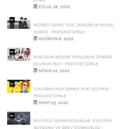
EYLÜL 18, 2022
KIÇINDA DONU YOK, ZENGİNLİK HAYALİ
KURAR - PODCAST DINLE
HAZIRAN 6, 2022
KURUŞUN HESABI YAPILARAK ZENGİN
OLUNUR MU? - PODCAST DINLE
NISAN 22, 2022
"ÇALIŞMAYANA EKMEK YOK" KOLPASI -
PODCAST DINLE
MART 23, 2022
İKİYÜZLÜ SERMAYEDARLAR: ELEKTRİK
SOYGUNU VE GREV DÜŞMANLIĞI -