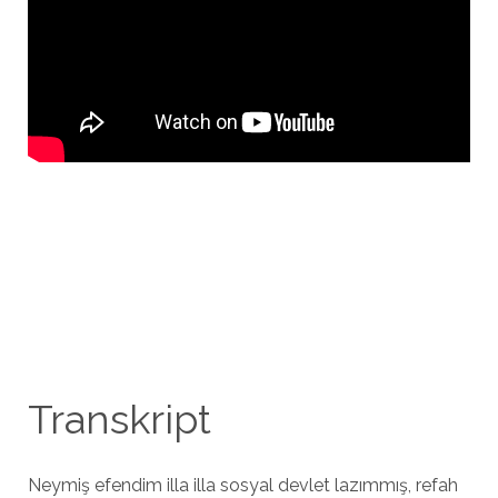
Transkript
Neymiş efendim illa illa sosyal devlet lazımmış, refah