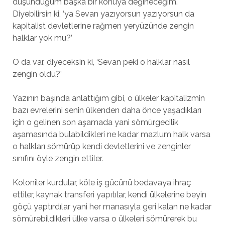
düşündüğüm başka bir konuya değineceğim.
Diyebilirsin ki, ‘ya Sevan yazıyorsun yazıyorsun da
kapitalist devletlerine rağmen yeryüzünde zengin
halklar yok mu?’
O da var, diyeceksin ki, ‘Sevan peki o halklar nasıl
zengin oldu?’
Yazının başında anlattığım gibi, o ülkeler kapitalizmin
bazı evrelerini senin ülkenden daha önce yaşadıkları
için o gelinen son aşamada yani sömürgecilik
aşamasında bulabildikleri ne kadar mazlum halk varsa
o halkları sömürüp kendi devletlerini ve zenginler
sınıfını öyle zengin ettiler.
Koloniler kurdular, köle iş gücünü bedavaya ihraç
ettiler, kaynak transferi yapıtılar, kendi ülkelerine beyin
göçü yaptırdılar yani her manasıyla geri kalan ne kadar
sömürebildikleri ülke varsa o ülkeleri sömürerek bu