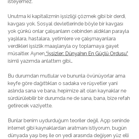
isteyemez.
Unutma ki kapitalizmin işsizliği çözmek gibi bir derdi,
kavgası yok. Sosyal devletlerinde böyle bir kavgası
yok çünkü onlar çalışanların cebinden aldıkları parayla
yaşlılara, hastalara, yetimlere ve çalışmayanlara
verdikleri işsizlik maaşlarıyla oy toplamaya gayet
müsaitler. Aynen
“İşsizler: Dünya’nın En Güçlü Ordusu”
isimli yazımda anlattıım gibi…
Bu durumdan mutlular ve bununla övünüyorlar ama
keyfe göre dağıttıkları o sadaka ve rüşvetler yani
aslında sana ve bana, hepimize ait olan kaynaklar ne
sürdürülebilir bir durumda ne de sana, bana, bize refah
getirecek vaziyette.
Bunlar benim uydurduğum teoriler değil. Açıp seninde
internet gibi kaynaklardan aratmanı istiyorum, bugün
dünyada yaşı beş ile on yedi arasında değişen yüz elli