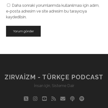
Daha sonraki yorumlarımda kullanılması için adım,
e-posta adresim ve site adresim bu tarayıcıya
kaydedilsin.
ZIRVAIZM - TÜRKÇE PODCAST
İnsan için, Sisteme Dair
twitter
instagram
youtube
rss
eposta
podcast
spotify