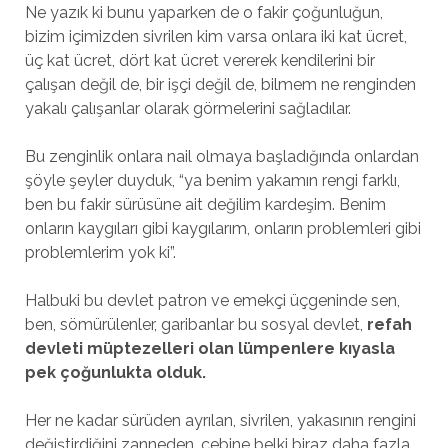
Ne yazık ki bunu yaparken de o fakir çoğunluğun,
bizim içimizden sivrilen kim varsa onlara iki kat ücret,
üç kat ücret, dört kat ücret vererek kendilerini bir
çalışan değil de, bir işçi değil de, bilmem ne renginden
yakalı çalışanlar olarak görmelerini sağladılar.
Bu zenginlik onlara nail olmaya başladığında onlardan
şöyle şeyler duyduk, “ya benim yakamın rengi farklı,
ben bu fakir sürüsüne ait değilim kardeşim. Benim
onların kaygıları gibi kaygılarım, onların problemleri gibi
problemlerim yok ki”.
Halbuki bu devlet patron ve emekçi üçgeninde sen,
ben, sömürülenler, garibanlar bu sosyal devlet,
refah
devleti müptezelleri olan lümpenlere kıyasla
pek çoğunlukta olduk.
Her ne kadar sürüden ayrılan, sivrilen, yakasının rengini
değiştirdiğini zanneden, cebine belki biraz daha fazla