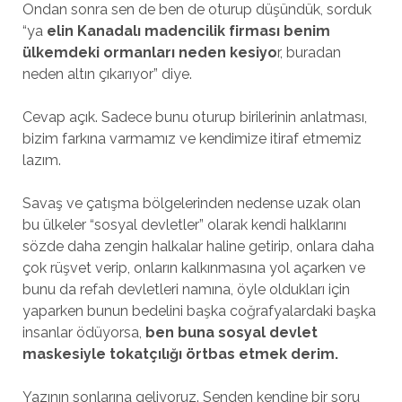
Ondan sonra sen de ben de oturup düşündük, sorduk
“ya
elin Kanadalı madencilik firması benim
ülkemdeki ormanları neden kesiyo
r, buradan
neden altın çıkarıyor” diye.
Cevap açık. Sadece bunu oturup birilerinin anlatması,
bizim farkına varmamız ve kendimize itiraf etmemiz
lazım.
Savaş ve çatışma bölgelerinden nedense uzak olan
bu ülkeler “sosyal devletler” olarak kendi halklarını
sözde daha zengin halkalar haline getirip, onlara daha
çok rüşvet verip, onların kalkınmasına yol açarken ve
bunu da refah devletleri namına, öyle oldukları için
yaparken bunun bedelini başka coğrafyalardaki başka
insanlar ödüyorsa,
ben buna sosyal devlet
maskesiyle tokatçılığı örtbas etmek derim.
Yazının sonlarına geliyoruz. Senden kendine bir soru