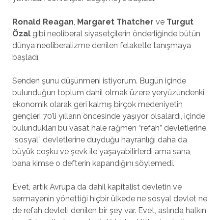
Ronald Reagan
,
Margaret Thatcher
ve
Turgut
Özal
gibi neoliberal siyasetçilerin önderliğinde bütün
dünya neoliberalizme denilen felaketle tanışmaya
başladı.
Senden şunu düşünmeni istiyorum. Bugün içinde
bulunduğun toplum dahil olmak üzere yeryüzündenki
ekonomik olarak geri kalmış birçok medeniyetin
gençleri 70’li yılların öncesinde yaşıyor olsalardı, içinde
bulundukları bu vasat hale rağmen “refah” devletlerine,
“sosyal” devletlerine duyduğu hayranlığı daha da
büyük coşku ve şevk ile yaşayabilirlerdi ama sana,
bana kimse o defterin kapandığını söylemedi.
Evet, artık Avrupa da dahil kapitalist devletin ve
sermayenin yönettiği hiçbir ülkede ne sosyal devlet ne
de refah devleti denilen bir şey var. Evet, aslında halkın