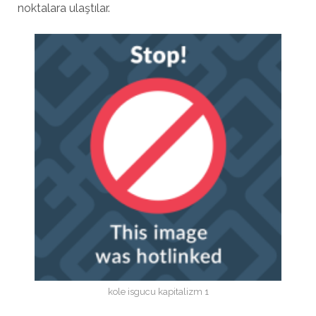
noktalara ulaştılar.
kole isgucu kapitalizm 1