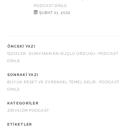
PODCAST DINLE
ŞUBAT 21, 2022
ÖNCEKI YAZI
İŞSİZLER: DÜNYANIN EN GÜÇLÜ ORDUSU- PODCAST
DINLE
SONRAKI YAZI
BÜYÜK RESET VE EVRENSEL TEMEL GELİR- PODCAST
DINLE
KATEGORILER
ZIRVAIZM PODCAST
ETIKETLER