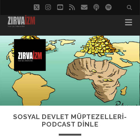
twitter
instagram
youtube
rss
eposta
podcast
spotify
SOSYAL DEVLET MÜPTEZELLERİ-
PODCAST DINLE