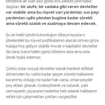
kendisine ait olan şeyi gönlü bol şekilde yine halka
dağıtan,
bir ulufe, bir sadaka gibi veren devletler
var olabilir ama bu rüşvet vari yardımlar, sus payı
yardımları 1980 yılından bugüne kadar sürekli
ama sürekli azaldı ve azalmaya devam edecek.
Şu an belki içinde bulunduğun ülkeye kıyasla o
ülkelerdeki bu rüşvet politikalarının alacalı olması göze
kulağa hoş geliyor olabilir. Ancak o kapitalist devletler
de sana, bana halkın geniş kitlesine asla ama asla
örnek teşkil edemez.
Çünkü onlar sosyal devletler olarak hareket ettikleri
dönemden bu vakte kadar geçen sürede halklarının
kazanmış olduğu ne kadar hak varsa, onları peyder
pey elden çıkarak, özelleştirerek ve satarak, yani
sermayenin, piyasanın kaderine terk ederek halklarının
refahı için çalışmaktan çoktan vazgeçtiler.