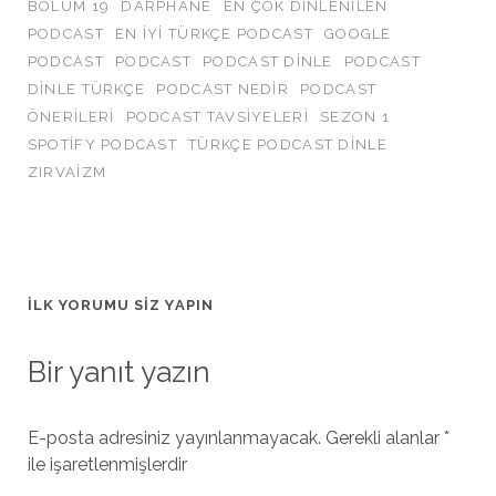
BÖLÜM 19
DARPHANE
EN ÇOK DINLENILEN
PODCAST
EN IYI TÜRKÇE PODCAST
GOOGLE
PODCAST
PODCAST
PODCAST DINLE
PODCAST
DINLE TÜRKÇE
PODCAST NEDIR
PODCAST
ÖNERILERI
PODCAST TAVSIYELERI
SEZON 1
SPOTIFY PODCAST
TÜRKÇE PODCAST DINLE
ZIRVAIZM
İLK YORUMU SIZ YAPIN
Bir yanıt yazın
E-posta adresiniz yayınlanmayacak.
Gerekli alanlar
*
ile işaretlenmişlerdir