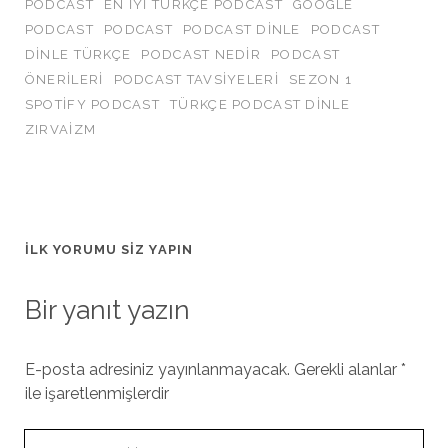
PODCAST
EN IYI TÜRKÇE PODCAST
GOOGLE
PODCAST
PODCAST
PODCAST DINLE
PODCAST
DINLE TÜRKÇE
PODCAST NEDIR
PODCAST
ÖNERILERI
PODCAST TAVSIYELERI
SEZON 1
SPOTIFY PODCAST
TÜRKÇE PODCAST DINLE
ZIRVAIZM
İLK YORUMU SIZ YAPIN
Bir yanıt yazın
E-posta adresiniz yayınlanmayacak.
Gerekli alanlar
*
ile işaretlenmişlerdir
Yorumunuz