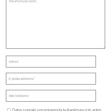
Adınız
E-
posta
adresiniz
Site
Adresiniz
Daha sonraki yorumlarımda kullanılması için adım,