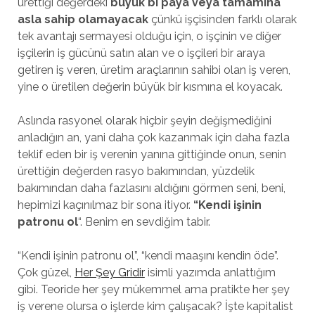
ürettiği değerdeki
büyük bi paya veya tamamına
asla sahip olamayacak
çünkü işçisinden farklı olarak
tek avantajı sermayesi olduğu için, o işçinin ve diğer
işçilerin iş gücünü satın alan ve o işçileri bir araya
getiren iş veren, üretim araçlarının sahibi olan iş veren,
yine o üretilen değerin büyük bir kısmına el koyacak.
Aslında rasyonel olarak hiçbir şeyin değişmediğini
anladığın an, yani daha çok kazanmak için daha fazla
teklif eden bir iş verenin yanına gittiğinde onun, senin
ürettiğin değerden rasyo bakımından, yüzdelik
bakımından daha fazlasını aldığını görmen seni, beni,
hepimizi kaçınılmaz bir sona itiyor.
“Kendi işinin
patronu ol
“. Benim en sevdiğim tabir.
“Kendi işinin patronu ol”, “kendi maaşını kendin öde”.
Çok güzel,
Her Şey Gridir
isimli yazımda anlattığım
gibi. Teoride her şey mükemmel ama pratikte her şey
iş verene olursa o işlerde kim çalışacak? İşte kapitalist