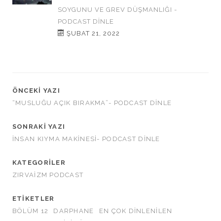
SOYGUNU VE GREV DÜŞMANLIĞI -
PODCAST DINLE
ŞUBAT 21, 2022
ÖNCEKI YAZI
“MUSLUĞU AÇIK BIRAKMA”- PODCAST DINLE
SONRAKI YAZI
İNSAN KIYMA MAKİNESİ- PODCAST DINLE
KATEGORILER
ZIRVAIZM PODCAST
ETIKETLER
BÖLÜM 12
DARPHANE
EN ÇOK DINLENILEN