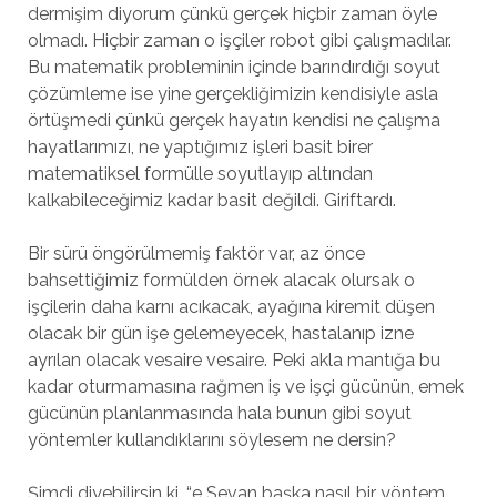
dermişim diyorum çünkü gerçek hiçbir zaman öyle
olmadı. Hiçbir zaman o işçiler robot gibi çalışmadılar.
Bu matematik probleminin içinde barındırdığı soyut
çözümleme ise yine gerçekliğimizin kendisiyle asla
örtüşmedi çünkü gerçek hayatın kendisi ne çalışma
hayatlarımızı, ne yaptığımız işleri basit birer
matematiksel formülle soyutlayıp altından
kalkabileceğimiz kadar basit değildi. Giriftardı.
Bir sürü öngörülmemiş faktör var, az önce
bahsettiğimiz formülden örnek alacak olursak o
işçilerin daha karnı acıkacak, ayağına kiremit düşen
olacak bir gün işe gelemeyecek, hastalanıp izne
ayrılan olacak vesaire vesaire. Peki akla mantığa bu
kadar oturmamasına rağmen iş ve işçi gücünün, emek
gücünün planlanmasında hala bunun gibi soyut
yöntemler kullandıklarını söylesem ne dersin?
Şimdi diyebilirsin ki, “e Sevan başka nasıl bir yöntem