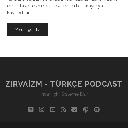
e-posta adresim ve site adresim bu tarayıcıya
kaydedilsin.
ZIRVAIZM - TÜRKÇE PODCAST
İnsan için, Sisteme Dair
twitter
instagram
youtube
rss
eposta
podcast
spotify