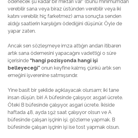
ödenecek şu kadar bir miktarı var” (bunu minimumdan
verebilir sana veya biraz üstünden verebilir veya iki
katını verebilir, hiç farketmez) ama sonuçta senden
aldığı saatlerin karşılığını ödediğini düşünür. Öyle de
yapar zaten.
Ancak sen sözleşmeye imza attığın andan itibaren
artık sana ödemesini yapacağını vadettiği o süre
içerisinde
“hangi pozisyonda hangi işi
belleyeceği”
onun keyfine kalmış çünkü artık sen
emeğini işverenine satmışsındır.
Yine basit bir şekilde açıklayacak olursam; iki tane
insan düşün, biri A büfesinde çalışıyor, asgari ücrete.
Öteki B büfesinde çalışıyor, asgari ücrete. İkiside
haftada 48, ayda 192 saat çalışıyor olsun ve A
büfesinde çalışan işçinin işi, gözleme yapmak. B
büfesinde çalışan işçinin işi ise tost yapmak olsun.