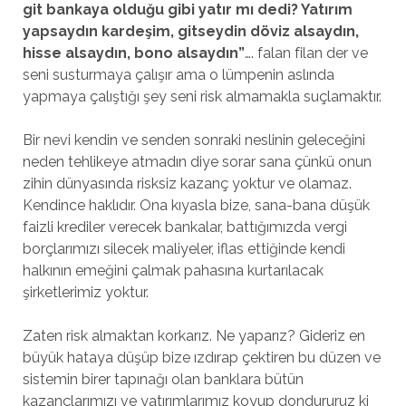
git bankaya olduğu gibi yatır mı dedi? Yatırım
yapsaydın kardeşim, gitseydin döviz alsaydın,
hisse alsaydın, bono alsaydın”
…. falan filan der ve
seni susturmaya çalışır ama o lümpenin aslında
yapmaya çalıştığı şey seni risk almamakla suçlamaktır.
Bir nevi kendin ve senden sonraki neslinin geleceğini
neden tehlikeye atmadın diye sorar sana çünkü onun
zihin dünyasında risksiz kazanç yoktur ve olamaz.
Kendince haklıdır. Ona kıyasla bize, sana-bana düşük
faizli krediler verecek bankalar, battığımızda vergi
borçlarımızı silecek maliyeler, iflas ettiğinde kendi
halkının emeğini çalmak pahasına kurtarılacak
şirketlerimiz yoktur.
Zaten risk almaktan korkarız. Ne yaparız? Gideriz en
büyük hataya düşüp bize ızdırap çektiren bu düzen ve
sistemin birer tapınağı olan banklara bütün
kazançlarımızı ve yatırımlarımız koyup dondururuz ki