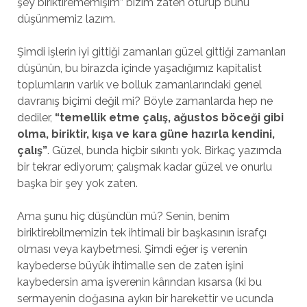
şey biriktirememişim” bizim zaten oturup bunu
düşünmemiz lazım.
Şimdi işlerin iyi gittiği zamanları güzel gittiği zamanları
düşünün, bu birazda içinde yaşadığımız kapitalist
toplumların varlık ve bolluk zamanlarındaki genel
davranış biçimi değil mi? Böyle zamanlarda hep ne
dediler,
“temellik etme çalış, ağustos böceği gibi
olma, biriktir, kışa ve kara güne hazırla kendini,
çalış”
. Güzel, bunda hiçbir sıkıntı yok. Birkaç yazımda
bir tekrar ediyorum; çalışmak kadar güzel ve onurlu
başka bir şey yok zaten.
Ama şunu hiç düşündün mü? Senin, benim
biriktirebilmemizin tek ihtimali bir başkasının israfçı
olması veya kaybetmesi. Şimdi eğer iş verenin
kaybederse büyük ihtimalle sen de zaten işini
kaybedersin ama işverenin kârından kısarsa (ki bu
sermayenin doğasına aykırı bir harekettir ve ucunda