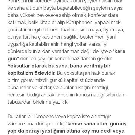
Yani seni bir köleden ayıracak olan şeyler, hakkın olan
ve sana ait olan payla başarabileceğin şeylerin sayısı
daha yüksek zevkelere sahip olmak, konferanslara
katılmak, belki kitaplar alıp kütüphaneni yapabilmek,
çocuklarını eğitebilmen, fuarlara, sinemaya, tiyatroya,
dünya turuna çıkabilmen, sağlıklı beslenmen; yani
uygarlığa katılabilmenin hangi yolları varsa, iyi
günlerde bunlardan yararlanman değil de işte o “
kara
gün”
denilen şey için kendini hazırlaman gerekir.
Yoksullar olarak bu sana, bana verilmiş bir
kapitalizm ödevidir.
Bu yoksullaşan halk olarak
bizim görevimizdir çünkü kapitalist üdzende
bunalımlar ve krizler, ve bunların kaçınılmazlığı,
herkesin bildiği ancak kimsenin konuşmadığı sırlardan-
tabulardan biridir ne yazık ki.
Bu lafları bir lümpene veya kapitaliste anlattığın
zaman sana dönüp der ki,
“kimse sana altın, gümüş
yap da parayı yastığının altına koy mu dedi veya