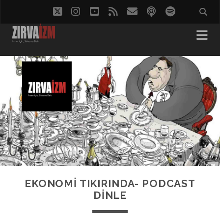
twitter
instagram
youtube
rss
eposta
podcast
spotify
EKONOMİ TIKIRINDA- PODCAST
DINLE