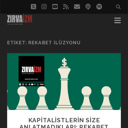
twitter
instagram
youtube
rss
eposta
podcast
spotify
ETIKET:
REKABET ILÜZYONU
KAPİTALİSTLERİN SİZE
ANLATMADIKLARI: REKABET