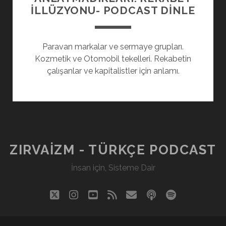
İLLÜZYONU- PODCAST DINLE
Paravan markalar ve sermaye grupları.
Kozmetik ve Otomobil tekelleri. Rekabetin
çalışanlar ve kapitalistler için anlamı.
ZIRVAIZM - TÜRKÇE PODCAST
İnsan için, Sisteme Dair
twitter
instagram
youtube
rss
eposta
podcast
spotify