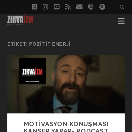
twitter
instagram
youtube
rss
eposta
podcast
spotify
ETIKET:
POZITIF ENERJI
MOTİVASYON KONUŞMASI
KANSER YAPAR- PODCAST