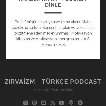
DINLE
Pozitif düşünce ve iyimser olma akımı. Mutlu
gözükme kültürü. Kanser hastaları ve yoksulların
pozitif enerjiden medet umması. Motivasyon
kitapları ve motivasyon konuşmaları. 2008
ekonomik krizi.
ZIRVAIZM - TÜRKÇE PODCAST
İnsan için, Sisteme Dair
twitter
instagram
youtube
rss
eposta
podcast
spotify