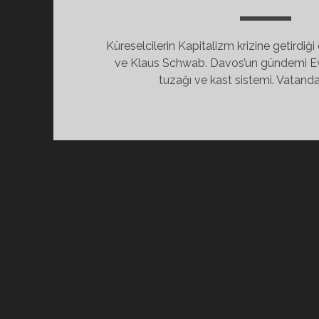
Küreselcilerin Kapitalizm krizine getirdi
ve Klaus Schwab. Davos’un gündemi Ev
tuzağı ve kast sistemi. Vatanda