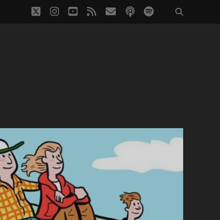
twitter
instagram
youtube
rss
eposta
podcast
spotify