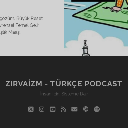
ği çözüm. Büyük Reset
rensel Temel Gelir
şlık Maaşı.
ZIRVAIZM - TÜRKÇE PODCAST
İnsan için, Sisteme Dair
twitter
instagram
youtube
rss
eposta
podcast
spotify