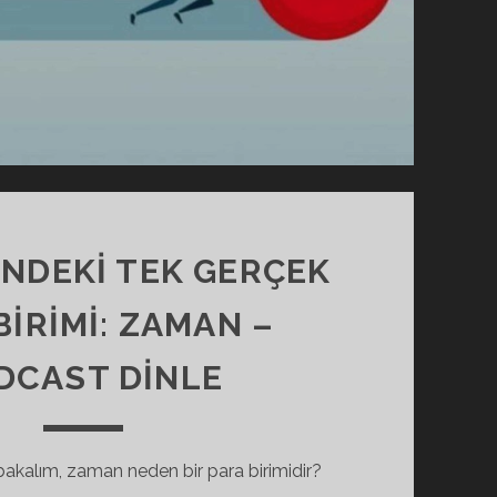
NDEKİ TEK GERÇEK
BİRİMİ: ZAMAN –
DCAST DINLE
e bakalım, zaman neden bir para birimidir?