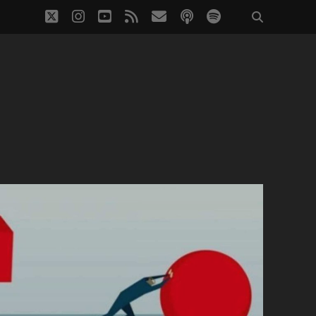
twitter
instagram
youtube
rss
eposta
podcast
spotify