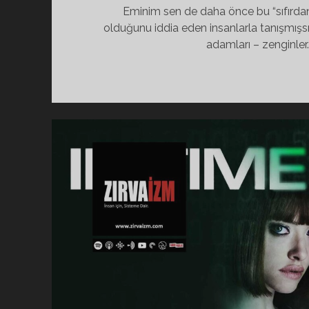
Eminim sen de daha önce bu “sıfırda
olduğunu iddia eden insanlarla tanışmışsın
adamları – zenginler.