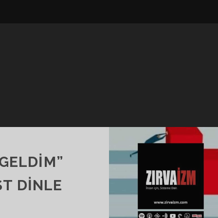
 GELDİM”
T DINLE