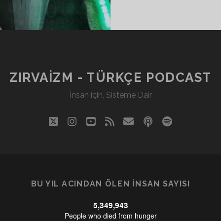
ZIRVAIZM - TÜRKÇE PODCAST
İnsan için, Sisteme Dair
twitter
instagram
youtube
rss
eposta
podcast
spotify
BU YIL ACINDAN ÖLEN İNSAN SAYISI