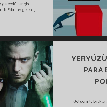
n gelerek” zengin
dır. Sıfırdan gelen iş
YERYÜZÜ
PARA 
PO
Gel seninle birlikt